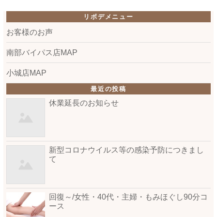
リボデメニュー
お客様のお声
南部バイパス店MAP
小城店MAP
最近の投稿
休業延長のお知らせ
新型コロナウイルス等の感染予防につきまし
て
回復～/女性・40代・主婦・もみほぐし90分コ
ース