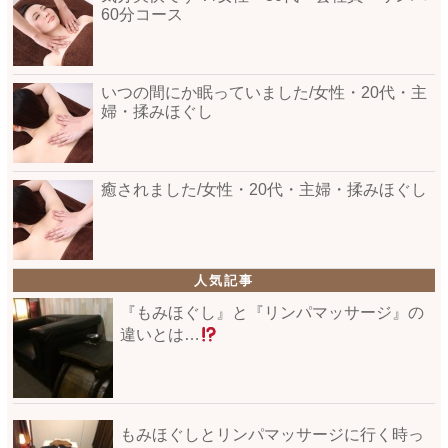
60分コース
いつの間にか眠っていました/女性・20代・主
婦・揉みほぐし
癒されました/女性・20代・主婦・揉みほぐし
人気記事
『もみほぐし』と『リンパマッサージ』の
違いとは…
もみほぐしとリンパマッサージに行く時っ