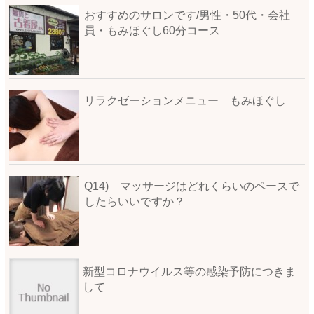
おすすめのサロンです/男性・50代・会社
員・もみほぐし60分コース
リラクゼーションメニュー もみほぐし
Q14) マッサージはどれくらいのペースで
したらいいですか？
新型コロナウイルス等の感染予防につきま
して