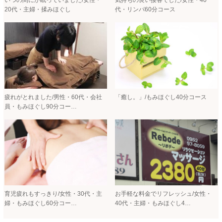
いつの間にか眠っていました/女性・
気持ちの良い接客でした/女性・40
20代・主婦・揉みほぐし
代・リンパ60分コース
疲れがとれました/男性・60代・会社
「癒し。」/もみほぐし40分コース
員・もみほぐし90分コー…
育児疲れもすっきり/女性・30代・主
お手軽な料金でリフレッシュ/女性・
婦・もみほぐし60分コー…
40代・主婦・もみほぐし4…