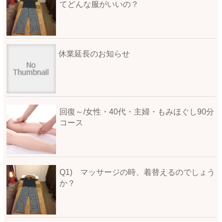
てどんな服がいいの？
休業延長のお知らせ
回復～/女性・40代・主婦・もみほぐし90分
コース
Q1) マッサージの時、着替えるのでしょう
か？