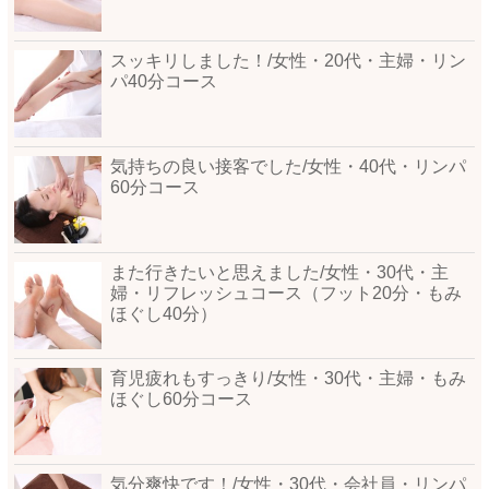
スッキリしました！/女性・20代・主婦・リン
パ40分コース
気持ちの良い接客でした/女性・40代・リンパ
60分コース
また行きたいと思えました/女性・30代・主
婦・リフレッシュコース（フット20分・もみ
ほぐし40分）
育児疲れもすっきり/女性・30代・主婦・もみ
ほぐし60分コース
気分爽快です！/女性・30代・会社員・リンパ