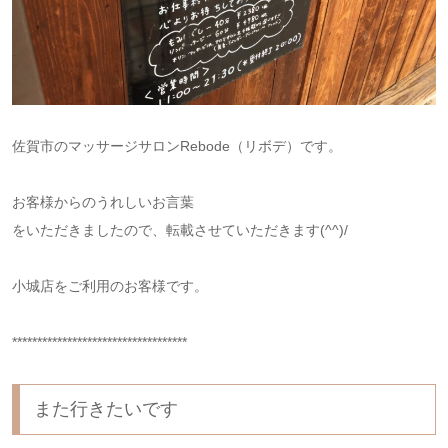
佐賀市のマッサージサロンRebode（リボデ）です。
お客様からのうれしいお言葉
をいただきましたので、転載させていただきます(^^)/
小城店をご利用のお客様です。
***********************************
また行きたいです