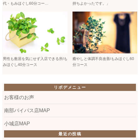
代・もみほぐし60分コー…
持ちよかったです。」
男性も敷居を気にせず入店できる所/も
癒やしと体調不良改善/もみほぐし60
みほぐし40分コース
分コース
リボデメニュー
お客様のお声
南部バイパス店MAP
小城店MAP
最近の投稿