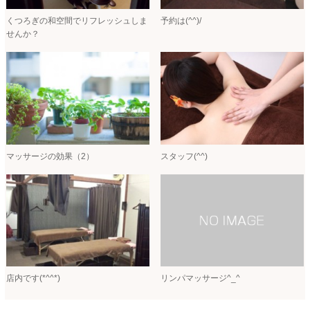
くつろぎの和空間でリフレッシュしま
予約は(^^)/
せんか？
マッサージの効果（2）
スタッフ(^^)
店内です(*^^*)
リンパマッサージ^_^