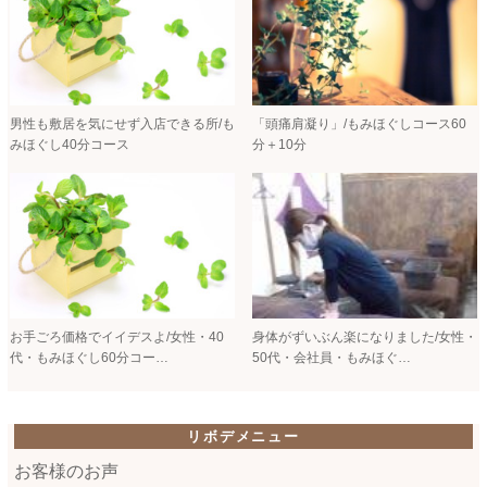
男性も敷居を気にせず入店できる所/も
「頭痛肩凝り」/もみほぐしコース60
みほぐし40分コース
分＋10分
お手ごろ価格でイイデスよ/女性・40
身体がずいぶん楽になりました/女性・
代・もみほぐし60分コー…
50代・会社員・もみほぐ…
リボデメニュー
お客様のお声