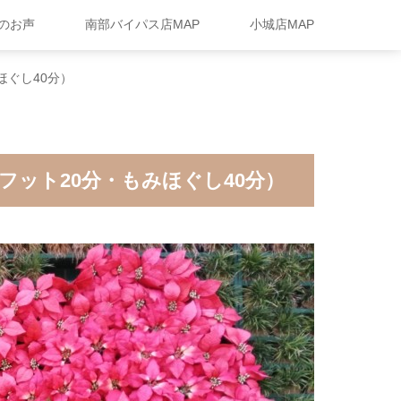
のお声
南部バイパス店MAP
小城店MAP
ほぐし40分）
フット20分・もみほぐし40分）