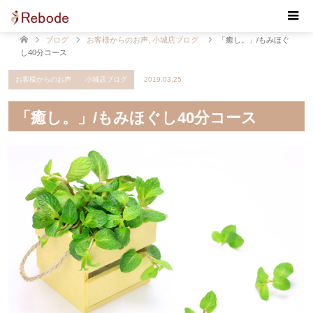
【Rebode・リボデ】マッサージ・リンパマッサージ・
もみほぐし 佐賀 小城
ブログ
お客様からのお声
,
小城店ブログ
「癒し。」/もみほぐ
し40分コース
お客様からのお声
小城店ブログ
2019.03.25
「癒し。」/もみほぐし40分コース